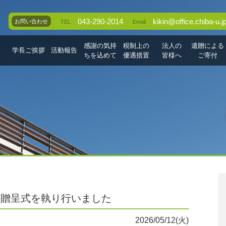
043-290-2014
kikin@office.chiba-u.j
お問い合わせ
TEL
Email
感謝の気持
税制上の
法人の
遺贈による
学長ご挨拶
活動報告
ちを込めて
優遇措置
皆様へ
ご寄付
の贈呈式を執り行いました
2026/05/12(火)