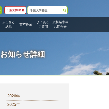
p
千葉大学HP
ふるさと
よくある
資料請求等
古本募金
納税
ご質問
お問合せ
お知らせ詳細
2026年
2025年